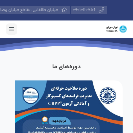
09010110756
خیابان طالقانی، تقاطع خیابان وصال شیرازی، پلاک 574، مرکز آموزش‌
دوره‌های ما