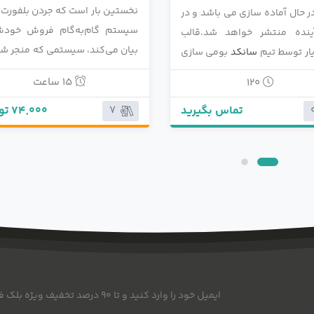
 بار است که جردن بلفورت رموز
درباره احساس عجیب و غریبی که 
 گام‌به‌گام فروش خودش را
شمس تبریزی و مولانا وجود داش
ی‌کند، سیستمی که منجر شده تا
حرف و حدیث‌های بسیاری وجود دارد
 مشتریان و تیم فروشش، به
هیچ نگرش و تفکری قادر به انکار
15 ساعت
24 ساعت
ت و ثروت زیادی برسند. این
موضوع نیست که آن مراوده و دو
ا به حال فقط در دوره آموزشی
و مرید و مرادی، نوع منحصر به فرد
74,000 تومان
49,500 تومان
2
آنلاین او و با هزینه حدود 2000 دلار
عرفان بوده و اتفاقاً این عرفان به 
می‌شده است و حالا به وسیلۀ
قوی و روشن بوده که تا امروز ه
ر در اختیار همه قرار گرفته است.
فکر فرو برنده‌ترین اشعار، حاصل 
ت در کتاب شیوه گرگ نشان
دوستی و رفاقت است، مگر نه ای
د که هر کسی چگونه می‌تواند
وقتی دیوان شمسِ مولانا
تاد متقاعدسازی و فروش تبدیل
برمی‌داریم که بخوانیم، گذشت زما
نمی‌فهمیم؟ حتی می‌توان گفت
طَرَب و ضرباهنگی که در اشعار م
وجود دارد به خاطر همان به وجد آ
ایمیل خود را وارد کنید و تا 90 درصد تخفیف ویژه بلک فرایدی امسال را در ایمیل خود دریافت نمایید.
است که در پی ِ کشف یک دوست