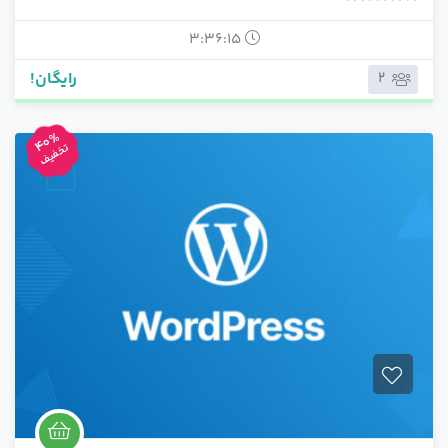
5.00
1 رای
3:36:15
رایگان!
2
40%
تخفیف