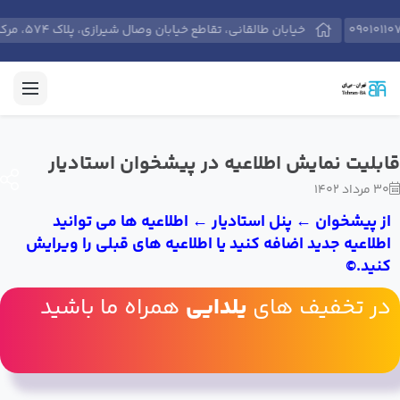
090101107
خیابان طالقانی، تقاطع خیابان وصال شیرازی، پلاک 574، مرکز آموزش‌های حرفه‌ای مدیران و کارکنان دانشگاه تهران.
قابلیت نمایش اطلاعیه در پیشخوان استادیار
30 مرداد 1402
از پیشخوان ← پنل استادیار ← اطلاعیه ها می توانید
اطلاعیه جدید اضافه کنید یا اطلاعیه های قبلی را ویرایش
کنید.©
در تخفیف های
یلدایی
همراه ما باشید