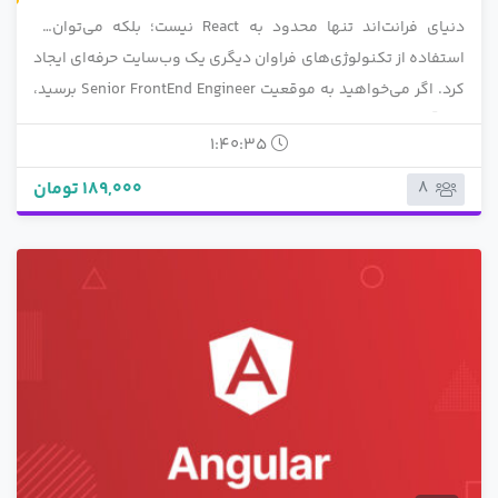
4.00
1 رای
دنیای فرانت‌اند تنها محدود به React نیست؛ بلکه می‌توان با
استفاده از تکنولوژی‌های فراوان دیگری یک وب‌سایت حرفه‌ای ایجاد
کرد. اگر می‌خواهید به موقعیت Senior FrontEnd Engineer برسید،
باید
آموزش React JS
پیشرفته
را که امروزه از اهمیت بالایی برخوردار
1:40:35
است، فرا بگیرید.
189,000 تومان
8