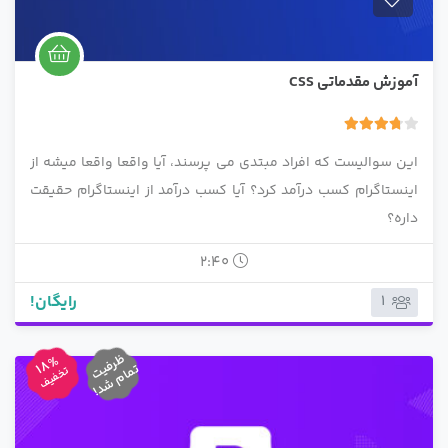
آموزش مقدماتی CSS
4
3.75
این سوالیست که افراد مبتدی می پرسند، آیا واقعا واقعا میشه از
رای
اینستاگرام کسب درآمد کرد؟ آیا کسب درآمد از اینستاگرام حقیقت
داره؟
2:40
رایگان!
1
ظ
رف
ت
م
ام
ش
د
18%
ی
ت
!
تخفیف