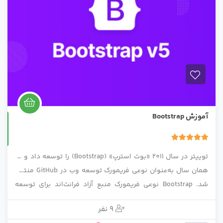
آموزش Bootstrap
حضوری
5.00
1 رای
توییتر در سال 2011 «بوت استرپ» (Bootstrap) را توسعه داد و در
همان سال به‌عنوان نوعی فریمورک توسعه وب در GitHub منتشر
شد. Bootstrap نوعی فریمورک منبع آزاد فرانت‌اند برای توسعه
صفحات وب سریع و واکنشگرا برای دستگاه‌های تلفن همراه است.
9 نفر
Bootstrap محبوب‌ترین چارچوب برای سازگاری با تمام مرورگرهای