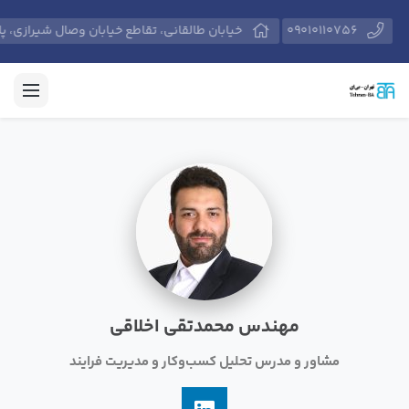
09010110756
خیابان طالقانی، تقاطع خیابان وصال شیرازی، پلاک 574، مرکز آموزش‌های حرفه‌ای مدیران و کارکنان دان
مهندس محمدتقی اخلاقی
مشاور و مدرس تحلیل کسب‌وکار و مدیریت فرایند